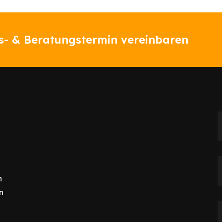
ns- & Beratungstermin vereinbaren
n
n