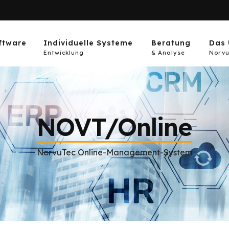
ftware
Individuelle Systeme
Beratung
Das 
Entwicklung
& Analyse
Norvu
NOVT/Online
NorvuTec Online-Management-System